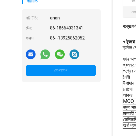
রঙ
পরিচিতি
লক্
পরিচিতি:
anan
পণ্যের বর্
টেল:
86-18664031341
ফ্যাক্স:
86--13925862052
৭ টুকরো
ব্রাউন ফ
যখন আপন
জ্বলন্ত
যোগাযোগ
পণ্যের 
শৈলী
উপাদান
লোগো
আকার
MOQ
নমুনা সম
মালবাহী চ
ডেলিভার
অর্থ প্র