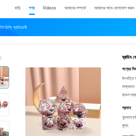
বাড়ি
পণ্য
Videos
আমাদের সম্পর্কে
আমাদের সাথে যোগাযোগ করুন
ডাইস চিপিং প্রতিরোধী
ব্রাউন ফ
পণ্যের বি
উৎপত্তি স
সাক্ষ্যদান:
মডেল নম্ব
প্রদান:
ন্যূনতম চ
মূল্য: