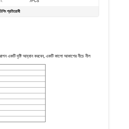
বর:
7PCS
িপিং প্রতিরোধী
রাগন একটি দৃষ্টি আহ্বান করবেন, একটি কালো আকাশের নীচে নীল