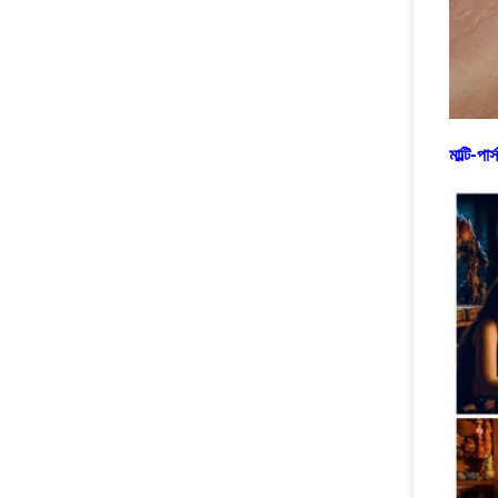
মাল্টি-পা