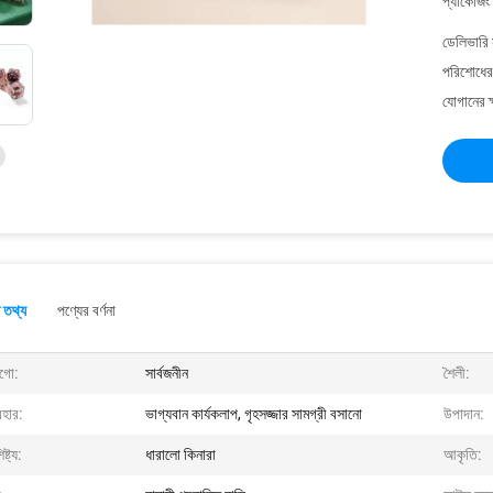
প্যাকেজিং
ডেলিভারি 
পরিশোধের 
যোগানের ক
 তথ্য
পণ্যের বর্ণনা
গো:
সার্বজনীন
শৈলী:
বহার:
ভাগ্যবান কার্যকলাপ, গৃহসজ্জার সামগ্রী বসানো
উপাদান:
ষ্ট্য:
ধারালো কিনারা
আকৃতি: