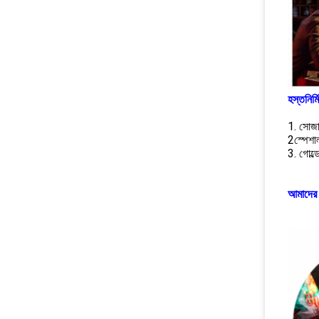
হস্তনির
1. সোজ
2স্পেশাল
3. গোল্ড
আমাদের 