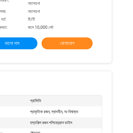
 বিবরণ:
আলোচনা
সময়:
আলোচনা
শর্ত:
টি/টি
্ষমতা:
মাসে 10,000 সেট
ভালো দাম
যোগাযোগ
গ্রাফিতি
প্রাকৃতিক রজন, স্বাদহীন, অ-বিষাক্ত
হস্তশিল্প রজন পলিহেড্রাল ডাইস