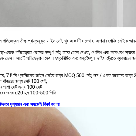
ীল পলিহেড্রন তীক্ষ্ণ প্রান্তযুক্ত ডাইস সেট, খুব আকর্ষণীয় দেখায়, আপনার গেমিং সেটকে আরও
ক্ষ্ণ-এজড পলিহেড্রাল ডেসের সম্পূর্ণ সেট, হাতে ঢেলে দেওয়া, পোলিশ এবং অসাধারণ সূক্ষ্ম
-এজড ডেস। সাতটি পলিহেড্রাল ডেস।হস্তনির্মিত এবং হস্তমৈথুন. ডাইস ট্রেতে ব্যবহারের জন
াবে, 7 পিসি প্লাস্টিকের ডাইস সেটের জন্য MOQ 500 সেট, লস / একক ডাইসের জন্য
কাঁচা পাঁজরের জন্য সেট 100 সেট,
থর পাশা সেট জন্য 100 সেট
ারের জন্য d20 হল 100-500 পিসি
ষ্টভাবে দৃশ্যমান এবং সহজেই বিবর্ণ হয় না