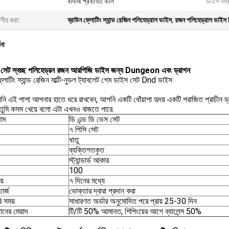
:
বাদামী প্রবাহিত বালি
ডাইস নম্
ষণীয় করা:
ব্রাউন ফ্লোটিং স্যান্ড রেজিন পলিহেড্রাল ডাইস
,
রজন পলিহেড্রাল ডাইস চ
ণনা
 সেট স্বচ্ছ পলিহেড্রন রজন আরপিজি ডাইস জন্য Dungeon এবং ড্রাগন
্লোটিং স্যান্ড রেজিন মাল্টি-নুডল ট্যাবলেট গেম ডাইস সেট Dnd ডাইস
ি এই পাশা আপনার হাতে ধরে রাখবেন, আপনি একটি ধোঁয়াশা হৃদয় একটি পরাজিত প্রাচীন ড্
.তুমি কসম খেয়ে বলো এটা এখনও বাজতে পারে.
নাম
ডি এন্ড ডি ডেস সেট
৭ পিসি সেট
ধাতু
ব্যক্তিগতকৃত
স্ট্যান্ডার্ড আকার
100
য়
৭ দিনের মধ্যে
ার্জ
ভোক্তার দ্বারা প্রদান করা
ি সময়
সাধারণত অর্ডার অনুমোদিত পরে প্রায় 25-30 দিন
দানের মেয়াদ
টি/টি 50% আমানত, শিপিংয়ের আগে ব্যালেন্স 50%