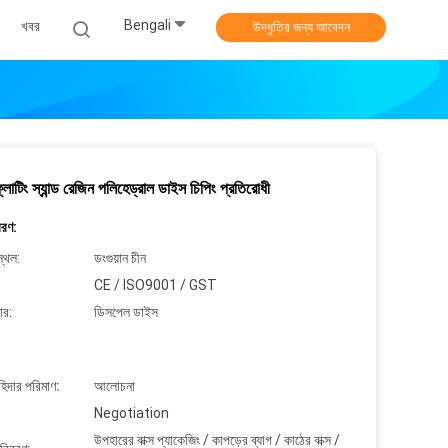
Bengali
খবর
উদ্ধৃতির জন্য আবেদন
্লোটিং স্যান্ড রেজিন পলিহেড্রাল ডাইস চিপিং প্রতিরোধী
বরণ:
্থল:
ডংগুয়ান চীন
CE / ISO9001 / GST
ার:
ডিসপেল ডাইস
াহিদার পরিমাণ:
আলোচনা
Negotiation
উপহারের বাক্স প্যাকেজিং / কাপড়ের ব্যাগ / কাঠের বাক্স /