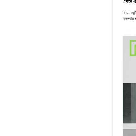
এখানে এ
ডি৮: আট-প
দক্ষতার