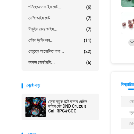
পলিহেড্রাল ডাইস সেট...
(6)
গেমিং ডাইস সেট
(7)
লিকুইড কোর ডাইস...
(7)
মেটাল ট্রফি কাপ...
(11)
নেতৃত্বে আলোকিত পাশা...
(22)
কাস্টম রজন ট্রফি...
(6)
বিস্তারিত
শ্রেষ্ঠ পণ্য
ফ্লো স্যান্ড মাল্টি কালার রেজিন
লো
ডাইস সেট DND Cruzu's
Call RPG#COC
ব্য
বৈশি