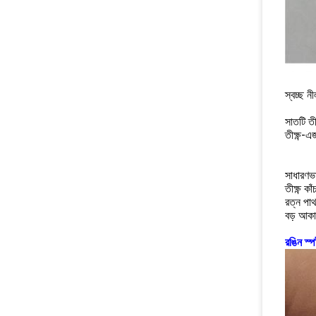
স্বচ্ছ ন
সাতটি তী
তীক্ষ্ণ
সাধারণভ
তীক্ষ্ণ 
রত্ন পা
বড় আক
রঙিন স্প